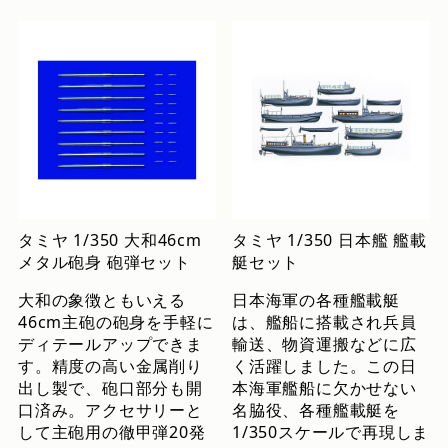
タミヤ 1/350 大和46cm
タミヤ 1/350 日本艦 艦載
メタル砲身 砲弾セット
艇セット
大和の象徴ともいえる
日本海軍の各種艦載艇
46cm主砲の砲身を手軽に
は、艦船に搭載され兵員
ディテールアップできま
輸送、物資運搬などに広
す。精度の高い金属削り
く活躍しました。この日
出し製で、砲口部分も開
本海軍艦船に欠かせない
口済み。アクセサリーと
名脇役、各種艦載艇を
して主砲用の徹甲弾20発
1/350スケールで再現しま