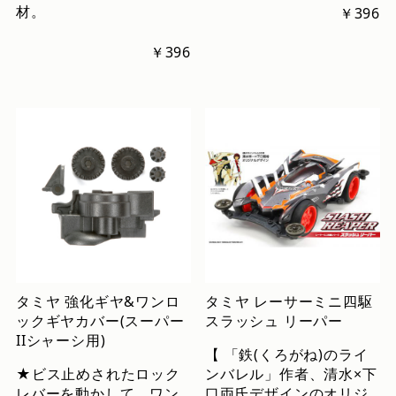
材。
￥396
￥396
タミヤ 強化ギヤ&ワンロ
タミヤ レーサーミニ四駆
ックギヤカバー(スーパー
スラッシュ リーパー
IIシャーシ用)
【 「鉄(くろがね)のライ
★ビス止めされたロック
ンバレル」作者、清水×下
レバーを動かして、ワン
口両氏デザインのオリジ