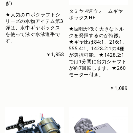
ぎ)
タミヤ 4速ウォームギヤ
★人気のロボクラフトシ
ボックスHE
リーズの水物アイテム第3
弾は、水中ギヤボックス
★回転が低く大きなトル
を使って泳ぐ水泳選手で
クを発揮するのが特徴。
す。
★ギヤ比は84:1、216:1、
555.4:1、1428.2:1の4種
￥1,958
が選択可能。★1428.2:1
では1分間に出力シャフト
が約7回転します。★260
モーター付き。
￥1,089