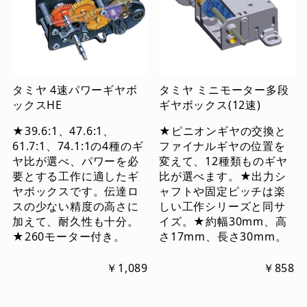
タミヤ 4速パワーギヤボ
タミヤ ミニモーター多段
ックスHE
ギヤボックス(12速)
★39.6:1、47.6:1、
★ピニオンギヤの交換と
61.7:1、74.1:1の4種のギ
ファイナルギヤの位置を
ヤ比が選べ、パワーを必
変えて、12種類ものギヤ
要とする工作に適したギ
比が選べます。★出力シ
ヤボックスです。伝達ロ
ャフトや固定ピッチは楽
スの少ない精度の高さに
しい工作シリーズと同サ
加えて、耐久性も十分。
イズ。★約幅30mm、高
★260モーター付き。
さ17mm、長さ30mm。
￥1,089
￥858