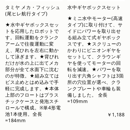
タミヤ メカ・フィッシュ
水中ギヤボックスセット
(尾ヒレ航行タイプ)
★ミニ水中モーター(高速
★水中ギヤボックスセッ
タイプ)に取り付けて、サ
トを応用したロボットで
イドにパワーを取り出せ
す。回転運動をクランク
る組み立て式ギヤボック
アームで往復運動に変
スです。★スクリューの
え、尾ひれを左右に動か
かわりにピニオンギヤを
して泳ぎます。★背びれ
セットして、クラウンギ
だけが水の上に出てメカ
ヤを使ってモーターの回
部分が全て水面下に沈む
転を減速。★パワーを取
のが特徴。★組み立ては
り出す六角シャフトは3箇
ビス止めとはめ込みで手
所の穴位置が選べ、クラ
軽に完成します。★本体
ンクプレートや車輪も装
上部のフロートはプラス
備しました。 全長
チックケースと発泡スチ
=109mm
ロールで構成。※単4形電
池1本使用。全長
￥1,188
=184mm