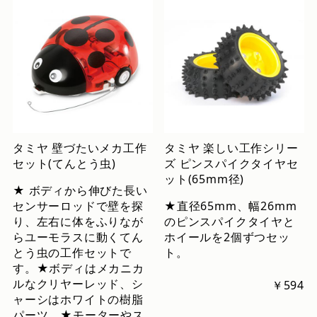
タミヤ 壁づたいメカ工作
タミヤ 楽しい工作シリー
セット(てんとう虫)
ズ ピンスパイクタイヤセ
ット(65mm径)
★ ボディから伸びた長い
センサーロッドで壁を探
★直径65mm、幅26mm
り、左右に体をふりなが
のピンスパイクタイヤと
らユーモラスに動くてん
ホイールを2個ずつセッ
とう虫の工作セットで
ト。
す。★ボディはメカニカ
ルなクリヤーレッド、シ
￥594
ャーシはホワイトの樹脂
パーツ。★モーターやス