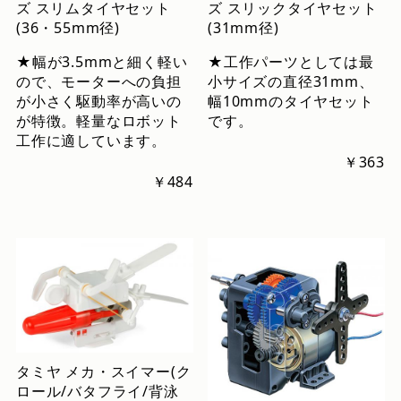
ズ スリムタイヤセット
ズ スリックタイヤセット
(36・55mm径)
(31mm径)
★幅が3.5mmと細く軽い
★工作パーツとしては最
ので、モーターへの負担
小サイズの直径31mm、
が小さく駆動率が高いの
幅10mmのタイヤセット
が特徴。軽量なロボット
です。
工作に適しています。
￥363
￥484
タミヤ メカ・スイマー(ク
ロール/バタフライ/背泳