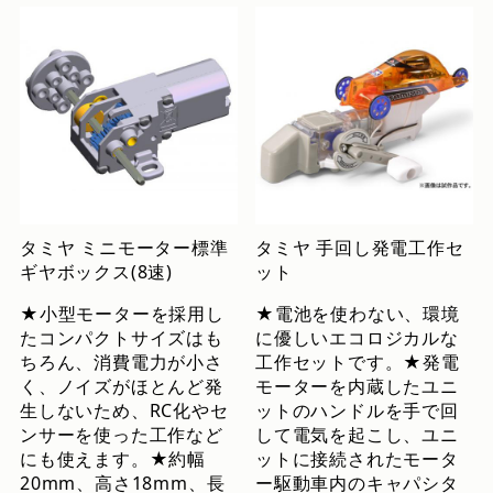
タミヤ ミニモーター標準
タミヤ 手回し発電工作セ
ギヤボックス(8速)
ット
★小型モーターを採用し
★電池を使わない、環境
たコンパクトサイズはも
に優しいエコロジカルな
ちろん、消費電力が小さ
工作セットです。★発電
く、ノイズがほとんど発
モーターを内蔵したユニ
生しないため、RC化やセ
ットのハンドルを手で回
ンサーを使った工作など
して電気を起こし、ユニ
にも使えます。★約幅
ットに接続されたモータ
20mm、高さ18mm、長
ー駆動車内のキャパシタ