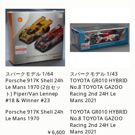
スパークモデル 1/64
スパークモデル 1/43
Porsche 917K Shell 24h
TOYOTA GR010 HYBRID
Le Mans 1970 (2台セッ
No.8 TOYOTA GAZOO
ト) Piper/Van Lennep
Racing 2nd 24H Le
#18 & Winner #23
Mans 2021
Porsche 917K Shell 24h
TOYOTA GR010 HYBRID
Le Mans 1970
No.8 TOYOTA GAZOO
Racing 2nd 24H Le
Mans 2021
￥6,600