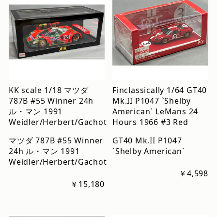
KK scale 1/18 マツダ
Finclassically 1/64 GT40
787B #55 Winner 24h
Mk.II P1047 `Shelby
ル・マン 1991
American` LeMans 24
Weidler/Herbert/Gachot
Hours 1966 #3 Red
マツダ 787B #55 Winner
GT40 Mk.II P1047
24h ル・マン 1991
`Shelby American`
Weidler/Herbert/Gachot
￥4,598
￥15,180