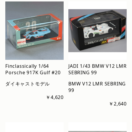
Finclassically 1/64
JADI 1/43 BMW V12 LMR
Porsche 917K Gulf #20
SEBRING 99
ダイキャストモデル
BMW V12 LMR SEBRING
99
￥4,620
￥2,640