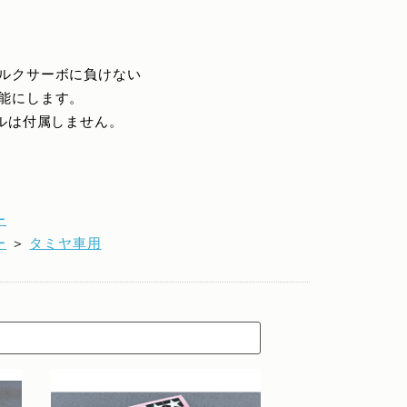
ルクサーボに負けない
能にします。
ールは付属しません。
ー
ー
＞
タミヤ車用