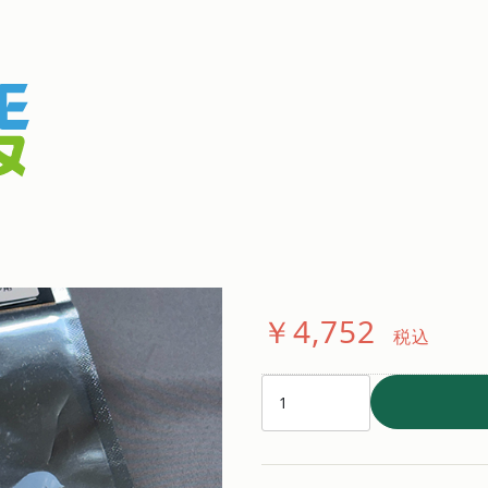
G-FORCE
イト レーシ
通常価格：￥5,280
税込
￥4,752
税込