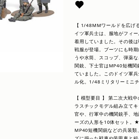
【 1/48MMワールドを広
イツ軍兵士は、服地がフィー
着用していました。その後は
戦服が登場。ブーツにも時期
うや水筒、スコップ、弾薬などで
関銃、下士官はMP40短機
ていました。このドイツ軍兵
ル化。1/48ミリタリーミ
【 模型要目 】 第二次大戦
ラスチックモデル組み立てキ
官や、行軍中の機関銃手、地
ーズの人形を10体セット。★K
MP40短機関銃などの兵装
ズに揃った戦車や装甲車と組