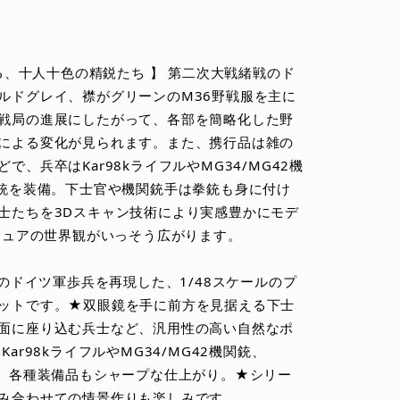
げる、十人十色の精鋭たち 】 第二次大戦緒戦のド
ルドグレイ、襟がグリーンのM36野戦服を主に
戦局の進展にしたがって、各部を簡略化した野
による変化が見られます。また、携行品は雑の
、兵卒はKar98kライフルやMG34/MG42機
関銃を装備。下士官や機関銃手は拳銃も身に付け
士たちを3Dスキャン技術により実感豊かにモデ
ニチュアの世界観がいっそう広がります。
中のドイツ軍歩兵を再現した、1/48スケールのプ
ットです。★双眼鏡を手に前方を見据える下士
面に座り込む兵士など、汎用性の高い自然なポ
ar98kライフルやMG34/MG42機関銃、
類、各種装備品もシャープな仕上がり。★シリー
み合わせての情景作りも楽しみです。