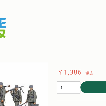
タミヤ 1/48
ト
通常価格：￥1,540
税込
￥1,386
税込